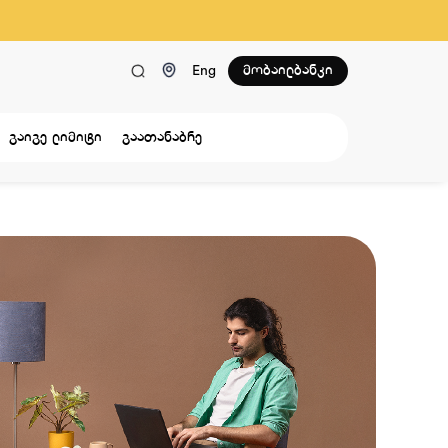
მობაილბანკი
Eng
გაიგე ლიმიტი
გაათანაბრე