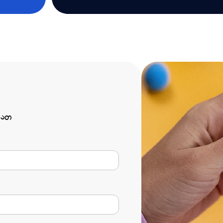
ბათ
ი