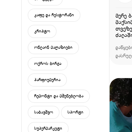
კაფე და რესტორანი
მერე 
მაქსი
თვეზე
კრიპტო
ძალაშია 
პირობ
დაწყებ
ონლაინ მაღაზიები
დასრულ
ოქროს ბირჟა
პარფიუმერია
რემონტი და მშენებლობა
საბავშვო
სპორტი
სუპერმარკეტი