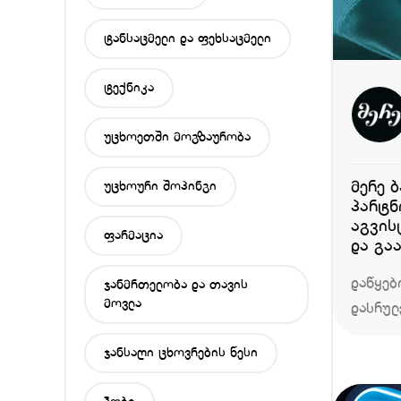
ტანსაცმელი და ფეხსაცმელი
ტექნიკა
უცხოეთში მოგზაურობა
მერე 
უცხოური შოპინგი
პარტნ
აგვის
ფარმაცია
და გა
თვის 
დაწყებ
დამა
ჯანმრთელობა და თავის
მოვლა
დასრულ
ჯანსაღი ცხოვრების წესი