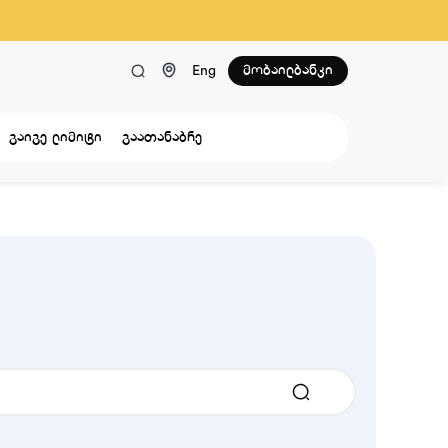
მობაილბანკი
Eng
გაიგე ლიმიტი
გაათანაბრე