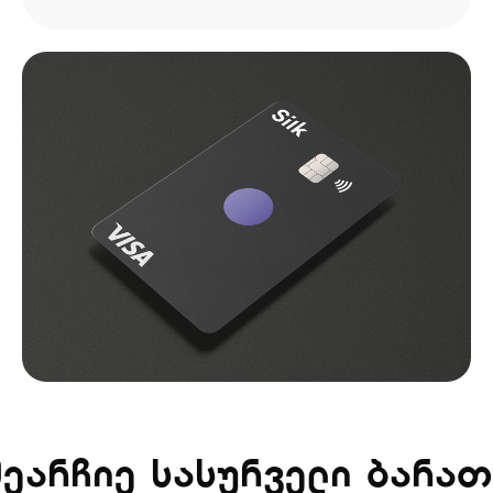
შეარჩიე სასურველი ბარათ