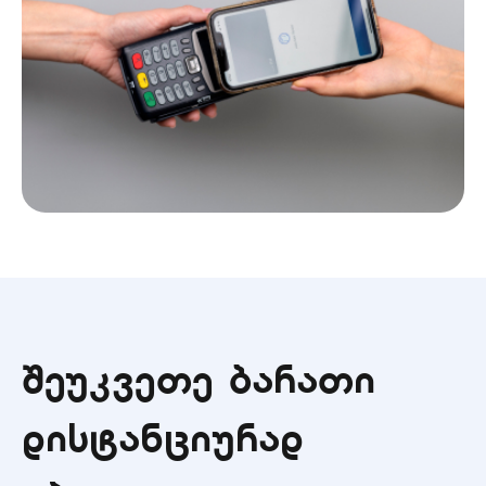
შეუკვეთე ბარათი
დისტანციურად