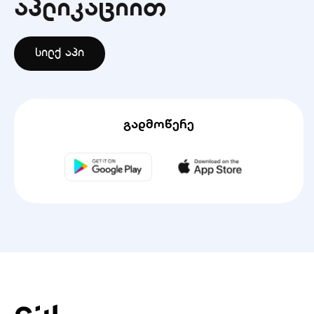
აპლიკაციით
სილქ აპი
გადმოწერე