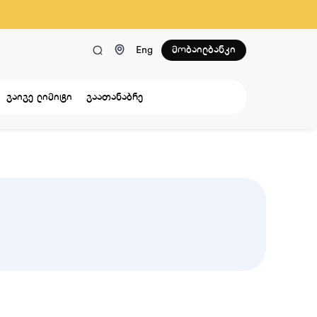
მობაილბანკი
Eng
გაიგე ლიმიტი
გაათანაბრე