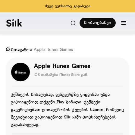
ძველ ვერსიაზე გადასვლა
მობაილბანკი
მთავარი
»
Apple Itunes Games
Apple Itunes Games
iOS თამაშები iTunes Store-დან.
ქეშბექის მისაღებად, ვებგვერდზე ყიდვისას უნდა
გამოიყენოთ თქვენი Play ბარათი. ქეშბექი
დაგერიცხებათ ლოიალურობის ქულების სახით, რომელიც
შეგიძლიათ გამოიყენოთ Silk აპში მომსახურებების
გადასახდელად.