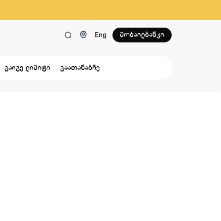
მობაილბანკი
Eng
გაიგე ლიმიტი
გაათანაბრე