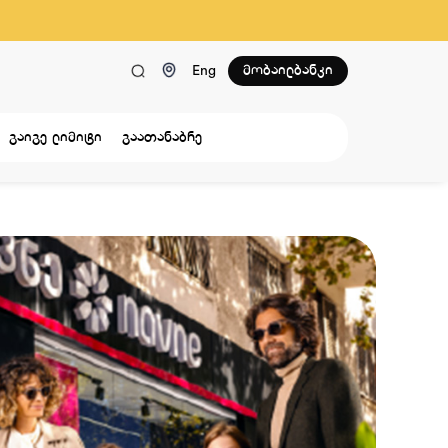
მობაილბანკი
Eng
გაიგე ლიმიტი
გაათანაბრე