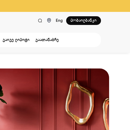
მობაილბანკი
Eng
გაიგე ლიმიტი
გაათანაბრე