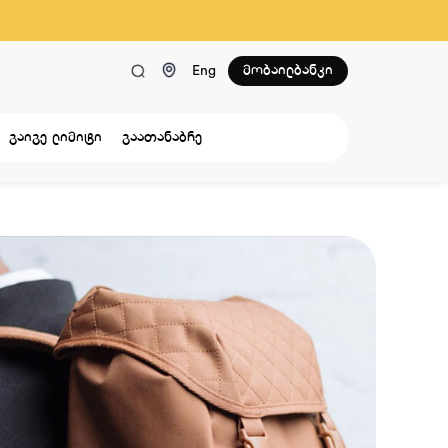
მობაილბანკი
Eng
გაიგე ლიმიტი
გაათანაბრე