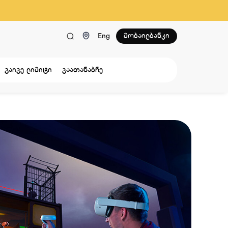
მობაილბანკი
Eng
გაიგე ლიმიტი
გაათანაბრე