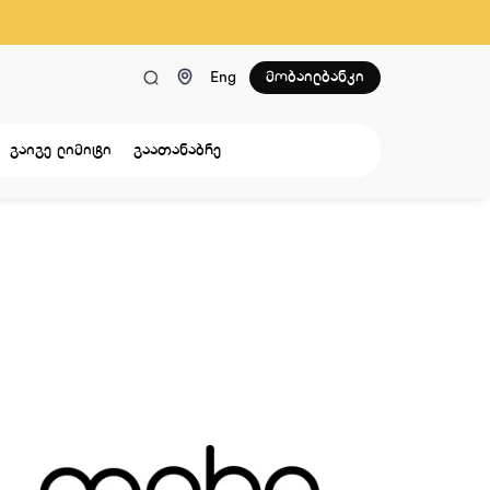
მობაილბანკი
Eng
გაიგე ლიმიტი
გაათანაბრე