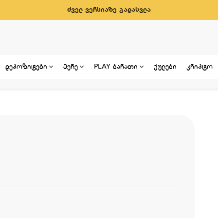
ძველ ვერსიაზე გადასვლა
დეპოზიტები
მერე
PLAY ბარათი
ქულები
კრიპტო