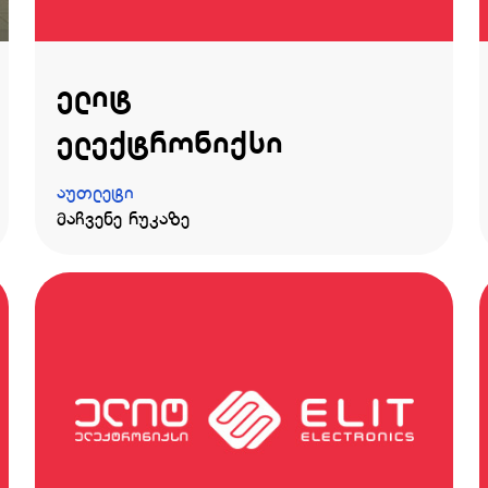
ელიტ
ელექტრონიქსი
აუთლეტი
მაჩვენე რუკაზე